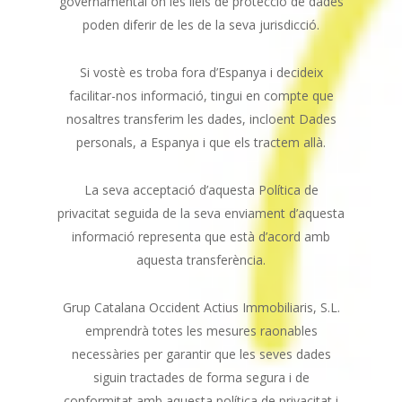
governamental on les lleis de protecció de dades
poden diferir de les de la seva jurisdicció.
Si vostè es troba fora d’Espanya i decideix
facilitar-nos informació, tingui en compte que
nosaltres transferim les dades, incloent Dades
personals, a Espanya i que els tractem allà.
La seva acceptació d’aquesta Política de
privacitat seguida de la seva enviament d’aquesta
informació representa que està d’acord amb
aquesta transferència.
Grup Catalana Occident Actius Immobiliaris, S.L.
emprendrà totes les mesures raonables
necessàries per garantir que les seves dades
siguin tractades de forma segura i de
conformitat amb aquesta política de privacitat i