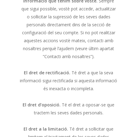
informació que tenim sobre vostè.
Sempre
que sigui possible, vostè pot accedir, actualitzar
o sol·licitar la supressió de les seves dades
personals directament dins de la secció de
configuració del seu compte. Si no pot realitzar
aquestes accions vostè mateix, contacti amb
nosaltres perquè l’ajudem (veure últim apartat
“Contacti amb nosaltres”).
El dret de rectificació.
Té dret a que la seva
informació sigui rectificada si aquesta informació
és inexacta o incompleta.
El dret d’oposició.
Té el dret a oposar-se que
tractem les seves dades personals.
El dret a la limitació.
Té dret a sol·licitar que
limitem el tractament de les seves dades