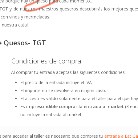
dea porque hay un queso para cada momento…
TGT y de nuestros maestros queseros descubrirás los mejores qu
 con vinos y mermeladas.
s nuestra cata!
e Quesos- TGT
Condiciones de compra
Al comprar tu entrada aceptas las siguientes condiciones:
El precio de la entrada incluye el IVA.
El importe no se devolverá en ningún caso.
El acceso es válido solamente para el taller para el que h
Es
imprescindible comprar la entrada al market
(3 euro
no incluye la entrada al market.
 para acceder al taller es necesario que compres tu
entrada a Eat G