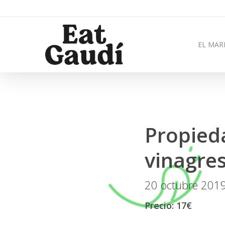
EL MAR
Propied
vinagres
20 octubre 201
Precio: 17€