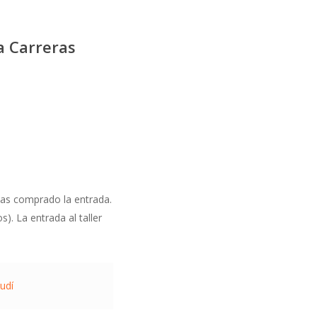
a Carreras
ayas comprado la entrada.
s). La entrada al taller
audí