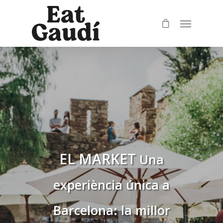
EL MARKET
Una
experiència única a
Barcelona: la millor